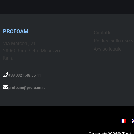
PROFOAM
Contatti
Politica sulla riser
Via Marconi, 21
Avviso legale
28060 San Pietro Mosezzo
Italia
+39 0321 .48.55.11
profoam@profoam.it
Copyright2026© Tutti i 