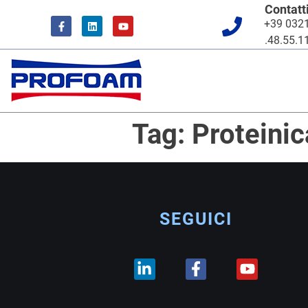
Contatt
+39 032
.48.55.1
Tag:
Proteinic
SEGUICI