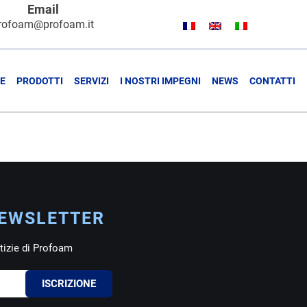
Email
rofoam@profoam.it
NE
PRODOTTI
SERVIZI
I NOSTRI IMPEGNI
NEWS
CONTATTI
NEWSLETTER
otizie di Profoam
ISCRIZIONE