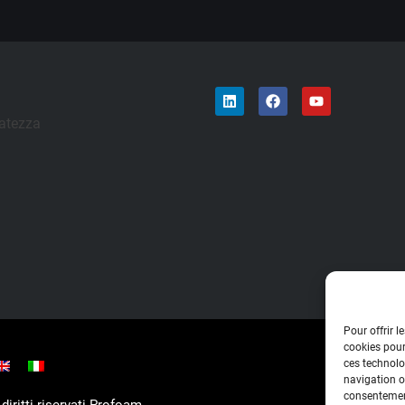
vatezza
Pour offrir l
cookies pour
ces technolo
navigation ou
consentement
diritti riservati Profoam